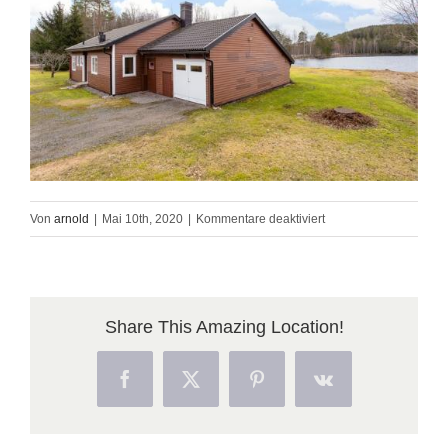
für
Von
arnold
|
Mai 10th, 2020
|
Kommentare deaktiviert
29524515
Share This Amazing Location!
Facebook
X
Pinterest
Vk