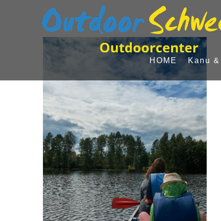
Skip
to
content
HOME
Kanu &